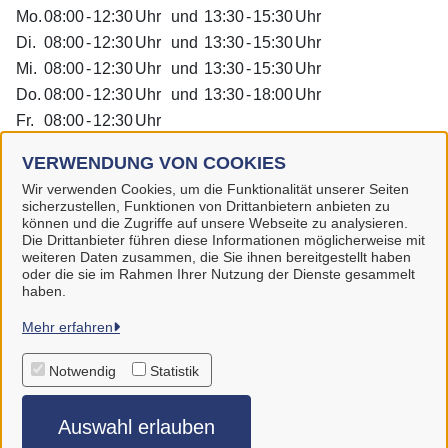
Mo.
08:00
-
12:30
Uhr
und
13:30
-
15:30
Uhr
Di.
08:00
-
12:30
Uhr
und
13:30
-
15:30
Uhr
Mi.
08:00
-
12:30
Uhr
und
13:30
-
15:30
Uhr
Do.
08:00
-
12:30
Uhr
und
13:30
-
18:00
Uhr
Fr.
08:00
-
12:30
Uhr
Dienstleistungen
VERWENDUNG VON COOKIES
Wir verwenden Cookies, um die Funktionalität unserer Seiten
sicherzustellen, Funktionen von Drittanbietern anbieten zu
Alle zugeordneten Einrichtungen
können und die Zugriffe auf unsere Webseite zu analysieren.
Die Drittanbieter führen diese Informationen möglicherweise mit
weiteren Daten zusammen, die Sie ihnen bereitgestellt haben
oder die sie im Rahmen Ihrer Nutzung der Dienste gesammelt
haben.
Stadt Aurich
Mehr erfahren
Notwendig
Statistik
Alle Rechte vorbehalten
Auswahl erlauben
Impressum