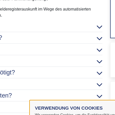
elderegisterauskunft im Wege des automatisierten
n.
?
ötigt?
hten?
VERWENDUNG VON COOKIES
Wir verwenden Cookies, um die Funktionalität uns